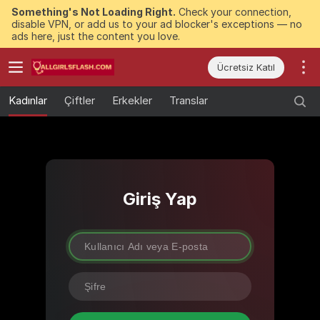
Something's Not Loading Right.
Check your connection,
disable VPN, or add us to your ad blocker's exceptions — no
ads here, just the content you love.
Ücretsiz Katıl
Kadınlar
Çiftler
Erkekler
Translar
Giriş Yap