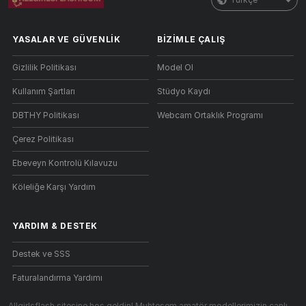
YASALAR VE GÜVENLIK
BIZIMLE ÇALIŞ
Gizlilik Politikası
Model Ol
Kullanım Şartları
Stüdyo Kaydı
DBTHY Politikası
Webcam Ortaklık Programı
Çerez Politikası
Ebeveyn Kontrolü Kılavuzu
Köleliğe Karşı Yardım
YARDIM
&
DESTEK
Destek ve SSS
Faturalandırma Yardımı
Allgirlsflash sitesine hoş geldin! Muhteşem amatör modellerimizin canlı