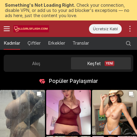
Something's Not Loading Right.
Check your connection,
disable VPN, or add us to your ad blocker's exceptions — no
ads here, just the content you love.
Ücretsiz Katıl
Kadınlar
Çiftler
Erkekler
Translar
Akış
Keşfet
YENI
Popüler Paylaşımlar