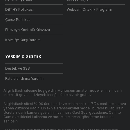
DBTHY Politikası
Webcam Ortaklık Programı
Çerez Politikası
Ebeveyn Kontrolü Kılavuzu
Köleliğe Karşı Yardım
YARDIM
&
DESTEK
Destek ve SSS
Faturalandırma Yardımı
Allgirlsflash sitesine hoş geldin! Muhteşem amatör modellerimizin canlı
interaktif şovlarını izleyebileceğin ücretsiz bir grubuz.
Allgirlsflash sitesi %100 ücretsizdir ve erişim anlıktır. 7/24 canlı seks şovu
yapan yüzlerce Kadın, Erkek ve Transseksüel modeli burada bulabilirsin.
Ücretsiz canlı kamera şovlarının yanı sıra Özel Şov, gözetleme, Cam to
Cam özelliklerini kullanma ve modellere mesaj gönderme fırsatına
sahipsin.