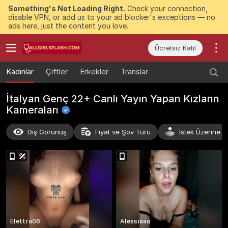
Something's Not Loading Right.
Check your connection,
disable VPN, or add us to your ad blocker's exceptions — no
ads here, just the content you love.
Ücretsiz Katıl
Kadınlar
Çiftler
Erkekler
Translar
İtalyan Genç 22+ Canlı Yayın Yapan Kızların
Kameraları
Dış Görünüş
Fiyat ve Şov Türü
İstek Üzerine S
Elettra06
Alessiaaa