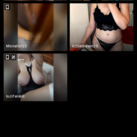
Monella123
littledream20
luciferelili