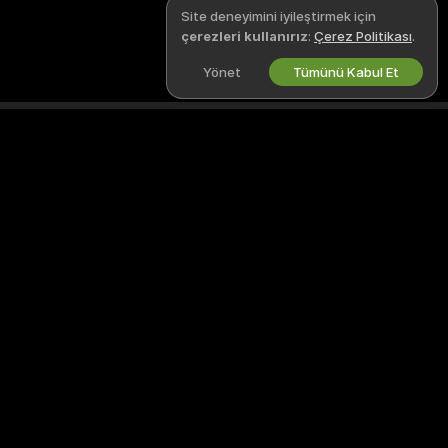
Site deneyimini iyileştirmek için
çerezleri kullanırız
:
Çerez Politikası
.
Yönet
Tümünü Kabul Et
Türkçe
YASALAR VE GÜVENLIK
BIZIMLE ÇALIŞ
Gizlilik Politikası
Model Ol
Kullanım Şartları
Stüdyo Kaydı
DBTHY Politikası
Webcam Ortaklık Programı
Çerez Politikası
Ebeveyn Kontrolü Kılavuzu
Köleliğe Karşı Yardım